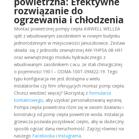
powietrzna: Efektywne
rozwiązanie do
ogrzewania i chłodzenia
Montaż powietrznej pompy ciepła AIRWELL WELLEA
split z wbudowanym zasobnikiem w nowym budynku
jednorodzinnym w miejscowości Januszkowice. Zestaw
składa się z jednostki zewnętrznej AW-YHPSA 08-H91
oraz wewnętrznego modułu hydraulicznego z
wbudowanym zasobnikiem c.w.u. ze stali chirurgicznej
o pojemności 190 l – ODMA-100T-09M22-19. Tego
typu konfiguracja nie jest dostępna u wielu
instalatorów czy firm oferujących montaż pomp ciepła.
Chcesz wiedzieć więcej? Skorzystaj z
formularza
kontaktowego
, aby uzyskać personalizowaną wycenę.
Pompa ciepła powietrzna różni się w swoim działaniu i
konstrukcji od pomp ciepła powietrze-woda. Instalacja
grzewcza pozwala pozyskiwać ciepło, aby w skuteczny
sposób ogrzać daną nieruchomość. Zajrzyj również na
naszego
Facebooka
i
Instagrama
.