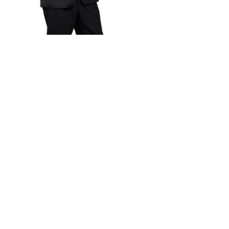
Kariera
Składamy naszym pracownikom obietnicę, której
dotrzymujemy: rozwijamy się, cieszymy pracą,
wzajemnie inspirujemy.
Dołącz już dzisiaj do zespołu DiMEN!
SPRAWDŹ AKTUALNE OFERTY